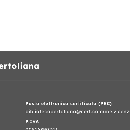
ertoliana
Posta elettronica certificata (
PEC
)
bibliotecabertoliana@cert.comune.vicenza
P.IVA
00516890241