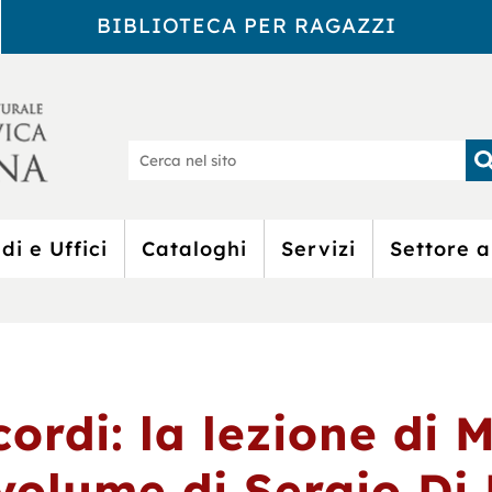
BIBLIOTECA PER RAGAZZI
Biblioteca Civic
Ce
nel
sit
di e Uffici
Cataloghi
Servizi
Settore a
icordi: la lezione di 
volume di Sergio Di