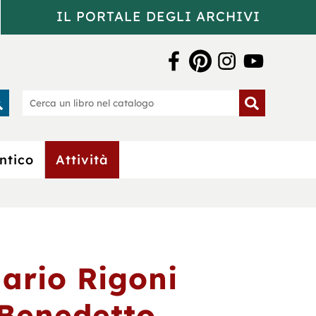
IL PORTALE DEGLI ARCHIVI
a Bertoliana
rca
Cerca
un
o
libro
nel
catalogo
ntico
Attività
Mario Rigoni
 Benedetto