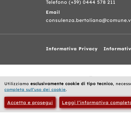
Telefono
(+39) 0444 578 211
Email
consulenza.bertoliana@comune.vi
Informativa Privacy
Informati
Siti
web
correlati
Utilizziamo
esclusivamente cookie di tipo tecnico
, necess
completa sull’uso dei cookie
.
Accetta e prosegui
Leggi l’informativa complet