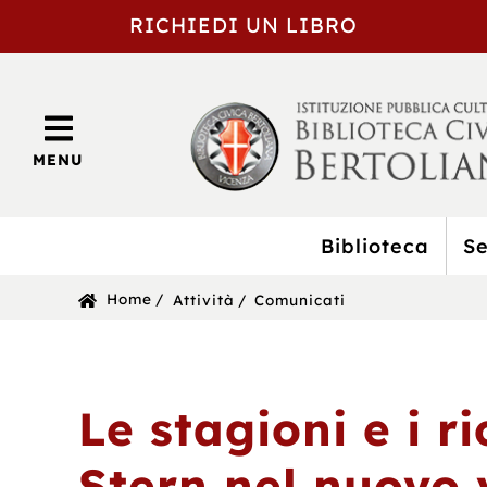
RICHIEDI UN LIBRO
MENU
Biblioteca
Se
BIBLIOTECA
Sei
Home
Attività
Comunicati
CIVICA
in:
BERTOLIANA
Le stagioni e i r
Stern nel nuovo 