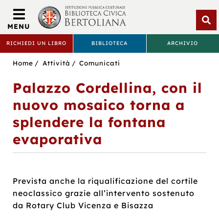
Biblioteca
Civica
MENU
Bertoliana
Apri
RICHIEDI UN LIBRO
BIBLIOTECA
ARCHIVIO
rice
BIBLIOTECA
Sei
Home
Attività
Comunicati
CIVICA
in:
Palazzo Cordellina, con il
BERTOLIANA
nuovo mosaico torna a
splendere la fontana
evaporativa
Prevista anche la riqualificazione del cortile
neoclassico grazie all’intervento sostenuto
da Rotary Club Vicenza e Bisazza