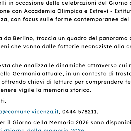
li in occasione delle celebrazioni del Giorno d
one con Accademia Olimpica e Istrevi - Istitut
za, con focus sulle forme contemporanee del 
ca da Berlino, traccia un quadro del panorama 
che vanno dalle fattorie neonaziste alla cres
iesta che analizza le dinamiche attraverso cui 
nella Germania attuale, in un contesto di tras
o, offrendo chiavi di lettura per comprendere 
enere vigile la memoria storica.
ti.
na@comune.vicenza.it
, 0444 578211.
er il Giorno della Memoria 2026 sono disponibili
nti/Giorno-della-memoria-2026