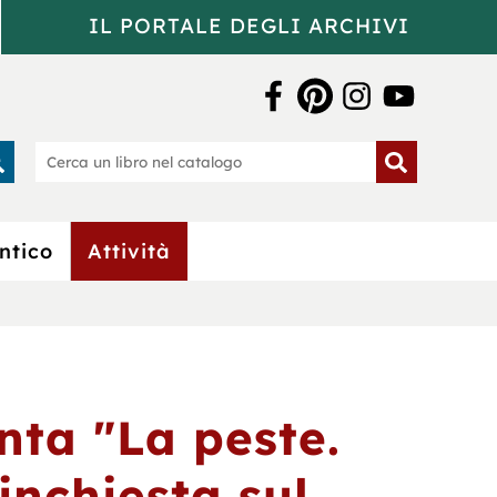
IL PORTALE DEGLI ARCHIVI
a Bertoliana
rca
Cerca
un
o
libro
nel
catalogo
ntico
Attività
nta "La peste.
inchiesta sul