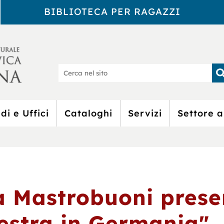
BIBLIOTECA PER RAGAZZI
Biblioteca Civic
Ce
nel
sit
di e Uffici
Cataloghi
Servizi
Settore a
a Mastrobuoni prese
estra in Germania", 