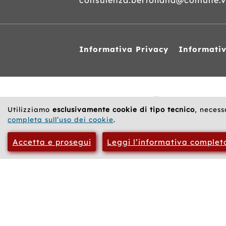
consulenza.bertoliana@comune.vi
Informativa Privacy
Informati
Siti
web
correlati
Utilizziamo
esclusivamente cookie di tipo tecnico
, necess
completa sull’uso dei cookie
.
Accetta e prosegui
Leggi l’informativa complet