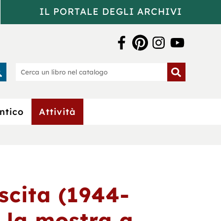
IL PORTALE DEGLI ARCHIVI
a Bertoliana
rca
Cerca
un
o
libro
nel
catalogo
ntico
Attività
scita (1944-
o la mostra a