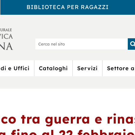
BIBLIOTECA PER RAGAZZI
Biblioteca Civic
Ce
nel
sit
di e Uffici
Cataloghi
Servizi
Settore a
ico tra guerra e rina
a fino al 22 febbrai