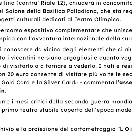
ellina (contra’ Riale 12), chiuderà in concomit
l Salone della Basilica Palladiana, che sta re
getti culturali dedicati al Teatro Olimpico.
percorso espositivo complementare che unisce l
impico con l'avventura internazionale della sua
i conoscere da vicino degli elementi che ci a
to i vicentini ne siano orgogliosi e quanto vog
di visitarlo o a tornare a vederlo. I nati e res
 20 euro consente di visitare più volte le sedi
 Gold Card e la Silver Card» - commenta l’
asse
in.
orre i mesi critici della seconda guerra mondia
 primo teatro stabile coperto dell'epoca modern
hivio e la proiezione del cortometraggio "L'Ol