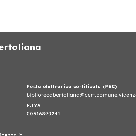
ertoliana
Posta elettronica certificata (
PEC
)
bibliotecabertoliana@cert.comune.vicenza
P.IVA
00516890241
cenza.it