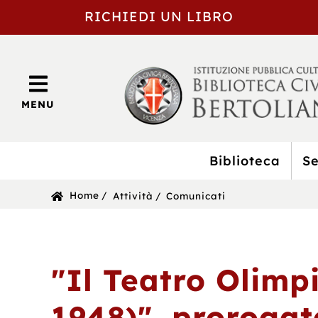
RICHIEDI UN LIBRO
MENU
Biblioteca
Se
BIBLIOTECA
Sei
Home
Attività
Comunicati
CIVICA
in:
BERTOLIANA
"Il Teatro Olimp
1948)", prorogat