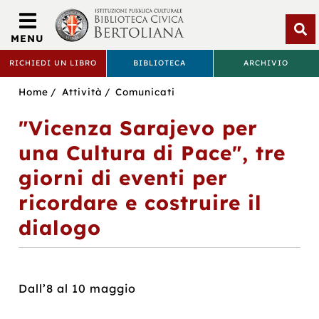
Biblioteca
Civica
MENU
Bertoliana
Apri
RICHIEDI UN LIBRO
BIBLIOTECA
ARCHIVIO
rice
BIBLIOTECA
Sei
Home
Attività
Comunicati
CIVICA
in:
"Vicenza Sarajevo per
BERTOLIANA
una Cultura di Pace", tre
giorni di eventi per
ricordare e costruire il
dialogo
Dall’8 al 10 maggio