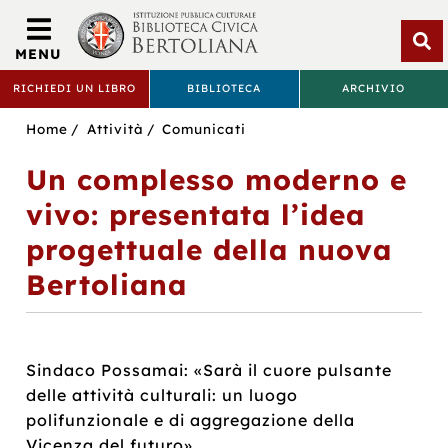
Biblioteca
Civica
MENU
Bertoliana
Apri
RICHIEDI UN LIBRO
BIBLIOTECA
ARCHIVIO
rice
BIBLIOTECA
Sei
Home
Attività
Comunicati
CIVICA
in:
Un complesso moderno e
BERTOLIANA
vivo: presentata l’idea
progettuale della nuova
Bertoliana
Sindaco Possamai: «Sarà il cuore pulsante
delle attività culturali: un luogo
polifunzionale e di aggregazione della
Vicenza del futuro»