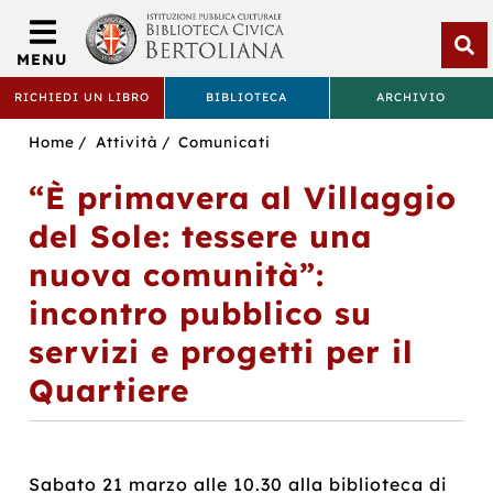
Biblioteca
Civica
MENU
Bertoliana
Apri
RICHIEDI UN LIBRO
BIBLIOTECA
ARCHIVIO
rice
BIBLIOTECA
Sei
Home
Attività
Comunicati
CIVICA
in:
“È primavera al Villaggio
BERTOLIANA
del Sole: tessere una
nuova comunità”:
incontro pubblico su
servizi e progetti per il
Quartiere
Sabato 21 marzo alle 10.30 alla biblioteca di