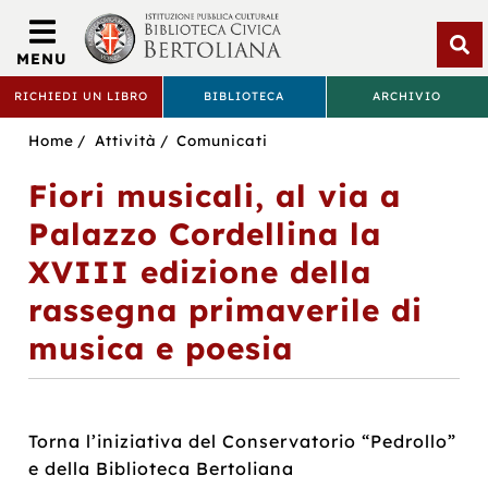
Biblioteca
Civica
MENU
Bertoliana
Apri
RICHIEDI UN LIBRO
BIBLIOTECA
ARCHIVIO
rice
BIBLIOTECA
Sei
Home
Attività
Comunicati
CIVICA
in:
Fiori musicali, al via a
BERTOLIANA
Palazzo Cordellina la
XVIII edizione della
rassegna primaverile di
musica e poesia
Torna l’iniziativa del Conservatorio “Pedrollo”
e della Biblioteca Bertoliana