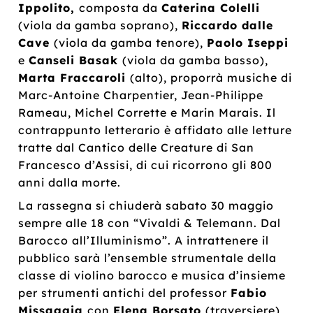
Ippolito,
composta da
Caterina Colelli
(viola da gamba soprano),
Riccardo dalle
Cave
(viola da gamba tenore),
Paolo Iseppi
e
Canseli Basak
(viola da gamba basso),
Marta Fraccaroli
(alto), proporrà musiche di
Marc-Antoine Charpentier, Jean-Philippe
Rameau, Michel Corrette e Marin Marais. Il
contrappunto letterario è affidato alle letture
tratte dal Cantico delle Creature di San
Francesco d’Assisi, di cui ricorrono gli 800
anni dalla morte.
La rassegna si chiuderà sabato 30 maggio
sempre alle 18 con “Vivaldi & Telemann. Dal
Barocco all’Illuminismo”. A intrattenere il
pubblico sarà l’ensemble strumentale della
classe di violino barocco e musica d’insieme
per strumenti antichi del professor
Fabio
Missaggia
con
Elena Borsato
(traversiere),