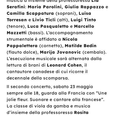
musica d’insieme della professoressa
Lia
Serafini
:
Maria Parolini, Giulia Rappazzo
e
Camilla Scappatura
(soprani),
Luisa
Torresan
e
Livio Ticli
(alti),
Luigi Tinto
(tenore),
Luca Pasqualetto
e
Marcello
Mazzetti
(bassi). L’accompagnamento
strumentale è affidato a
Nicola
Pappalettera
(cornetto),
Matilde Bedin
(flauto dolce),
Marija Jovanovic
(cembalo).
L’esecuzione musicale sarà alternata dalla
lettura di brani di
Leonard Cohen
, il
cantautore canadese di cui ricorre il
decennale della scomparsa.
ll secondo concerto, sabato 23 maggio
sempre alle 18, guarda alla Francia con “Une
jolie fleur. Suonare e cantare alla francese”.
La classe di viola da gamba e musica
d’insieme della professoressa
Rosita